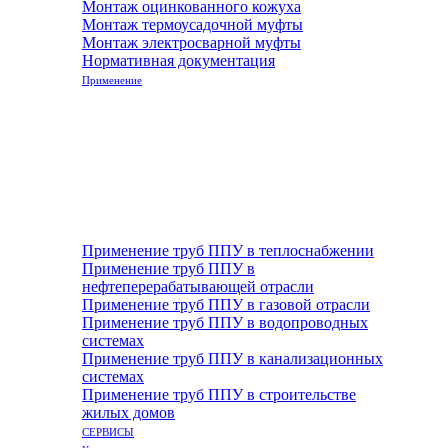
Монтаж оцинкованного кожуха
Монтаж термоусадочной муфты
Монтаж электросварной муфты
Нормативная документация
Применение
Применение труб ППУ в теплоснабжении
Применение труб ППУ в
нефтеперерабатывающей отрасли
Применение труб ППУ в газовой отрасли
Применение труб ППУ в водопроводных
системах
Применение труб ППУ в канализационных
системах
Применение труб ППУ в строительстве
жилых домов
СЕРВИСЫ