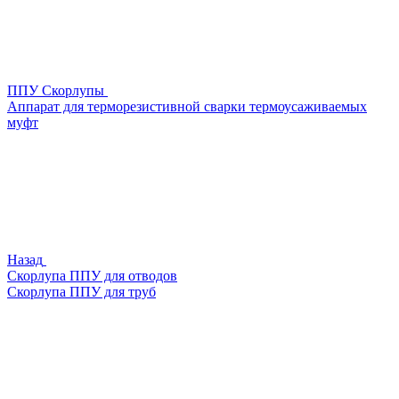
ППУ Скорлупы
Аппарат для терморезистивной сварки термоусаживаемых
муфт
Назад
Скорлупа ППУ для отводов
Скорлупа ППУ для труб