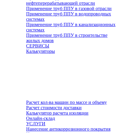
нефтеперерабатывающей отрасли
Применение труб ППУ в газовой отрасли
Применение труб ППУ в водопроводных
системах
Применение труб ППУ в канализационных
системах
Применение труб ППУ в строительстве
жилых домов
СЕРВИСЫ
Калькуляторы
Расчет кол-ва машин по массе и объему
Расчет стоимости доставки
Калькулятор расчета изоляции
Онлайн-склад
УСЛУГИ
Нанесение антикоррозионного покрытия