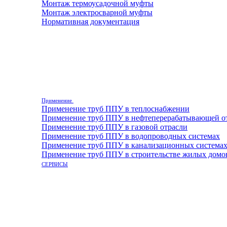
Монтаж термоусадочной муфты
Монтаж электросварной муфты
Нормативная документация
Применение
Применение труб ППУ в теплоснабжении
Применение труб ППУ в нефтеперерабатывающей о
Применение труб ППУ в газовой отрасли
Применение труб ППУ в водопроводных системах
Применение труб ППУ в канализационных система
Применение труб ППУ в строительстве жилых домо
СЕРВИСЫ