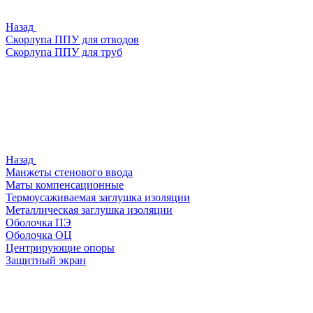
Назад
Скорлупа ППУ для отводов
Скорлупа ППУ для труб
Назад
Манжеты стенового ввода
Маты компенсационные
Термоусаживаемая заглушка изоляции
Металлическая заглушка изоляции
Оболочка ПЭ
Оболочка ОЦ
Центрирующие опоры
Защитный экран