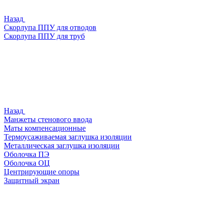
Назад
Скорлупа ППУ для отводов
Скорлупа ППУ для труб
Назад
Манжеты стенового ввода
Маты компенсационные
Термоусаживаемая заглушка изоляции
Металлическая заглушка изоляции
Оболочка ПЭ
Оболочка ОЦ
Центрирующие опоры
Защитный экран