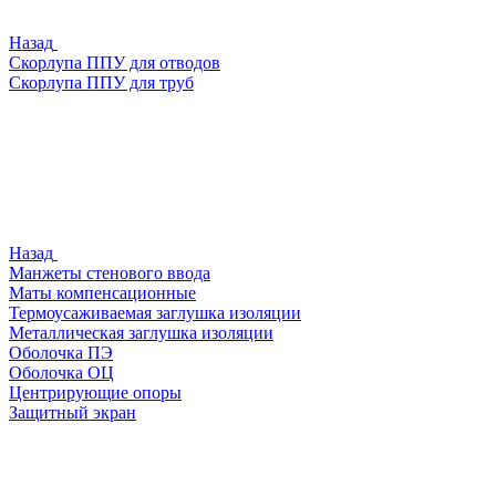
Назад
Скорлупа ППУ для отводов
Скорлупа ППУ для труб
Назад
Манжеты стенового ввода
Маты компенсационные
Термоусаживаемая заглушка изоляции
Металлическая заглушка изоляции
Оболочка ПЭ
Оболочка ОЦ
Центрирующие опоры
Защитный экран