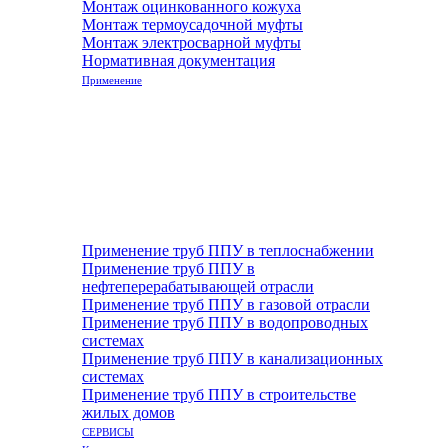
Монтаж оцинкованного кожуха
Монтаж термоусадочной муфты
Монтаж электросварной муфты
Нормативная документация
Применение
Применение труб ППУ в теплоснабжении
Применение труб ППУ в
нефтеперерабатывающей отрасли
Применение труб ППУ в газовой отрасли
Применение труб ППУ в водопроводных
системах
Применение труб ППУ в канализационных
системах
Применение труб ППУ в строительстве
жилых домов
СЕРВИСЫ