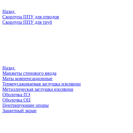
Назад
Скорлупа ППУ для отводов
Скорлупа ППУ для труб
Назад
Манжеты стенового ввода
Маты компенсационные
Термоусаживаемая заглушка изоляции
Металлическая заглушка изоляции
Оболочка ПЭ
Оболочка ОЦ
Центрирующие опоры
Защитный экран