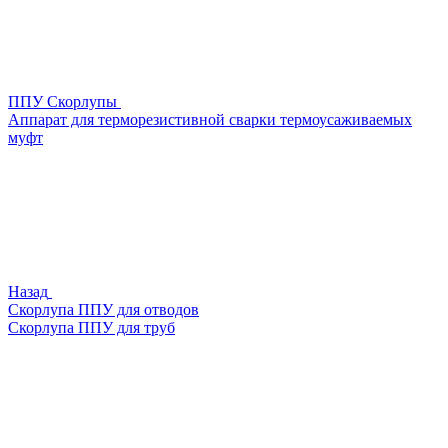
ППУ Скорлупы
Аппарат для терморезистивной сварки термоусаживаемых
муфт
Назад
Скорлупа ППУ для отводов
Скорлупа ППУ для труб