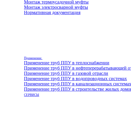
Монтаж термоусадочной муфты
Монтаж электросварной муфты
Нормативная документация
Применение
Применение труб ППУ в теплоснабжении
Применение труб ППУ в нефтеперерабатывающей о
Применение труб ППУ в газовой отрасли
Применение труб ППУ в водопроводных системах
Применение труб ППУ в канализационных система
Применение труб ППУ в строительстве жилых домо
СЕРВИСЫ