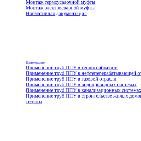
Монтаж термоусадочной муфты
Монтаж электросварной муфты
Нормативная документация
Применение
Применение труб ППУ в теплоснабжении
Применение труб ППУ в нефтеперерабатывающей о
Применение труб ППУ в газовой отрасли
Применение труб ППУ в водопроводных системах
Применение труб ППУ в канализационных система
Применение труб ППУ в строительстве жилых домо
СЕРВИСЫ