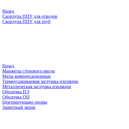
Назад
Скорлупа ППУ для отводов
Скорлупа ППУ для труб
Назад
Манжеты стенового ввода
Маты компенсационные
Термоусаживаемая заглушка изоляции
Металлическая заглушка изоляции
Оболочка ПЭ
Оболочка ОЦ
Центрирующие опоры
Защитный экран