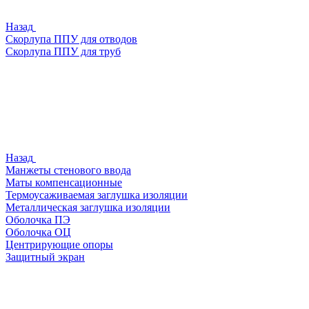
Назад
Скорлупа ППУ для отводов
Скорлупа ППУ для труб
Назад
Манжеты стенового ввода
Маты компенсационные
Термоусаживаемая заглушка изоляции
Металлическая заглушка изоляции
Оболочка ПЭ
Оболочка ОЦ
Центрирующие опоры
Защитный экран