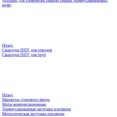
Аппарат для терморезистивной сварки термоусаживаемых
муфт
Назад
Скорлупа ППУ для отводов
Скорлупа ППУ для труб
Назад
Манжеты стенового ввода
Маты компенсационные
Термоусаживаемая заглушка изоляции
Металлическая заглушка изоляции