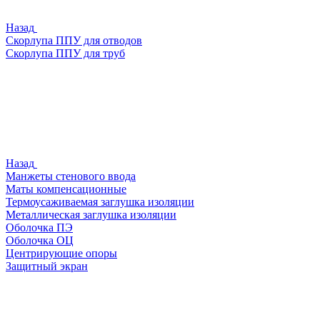
Назад
Скорлупа ППУ для отводов
Скорлупа ППУ для труб
Назад
Манжеты стенового ввода
Маты компенсационные
Термоусаживаемая заглушка изоляции
Металлическая заглушка изоляции
Оболочка ПЭ
Оболочка ОЦ
Центрирующие опоры
Защитный экран