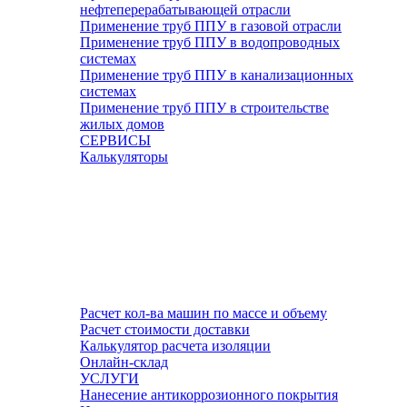
нефтеперерабатывающей отрасли
Применение труб ППУ в газовой отрасли
Применение труб ППУ в водопроводных
системах
Применение труб ППУ в канализационных
системах
Применение труб ППУ в строительстве
жилых домов
СЕРВИСЫ
Калькуляторы
Расчет кол-ва машин по массе и объему
Расчет стоимости доставки
Калькулятор расчета изоляции
Онлайн-склад
УСЛУГИ
Нанесение антикоррозионного покрытия