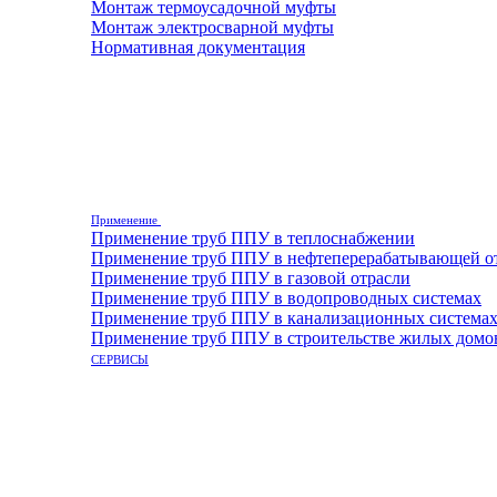
Монтаж термоусадочной муфты
Монтаж электросварной муфты
Нормативная документация
Применение
Применение труб ППУ в теплоснабжении
Применение труб ППУ в нефтеперерабатывающей о
Применение труб ППУ в газовой отрасли
Применение труб ППУ в водопроводных системах
Применение труб ППУ в канализационных система
Применение труб ППУ в строительстве жилых домо
СЕРВИСЫ