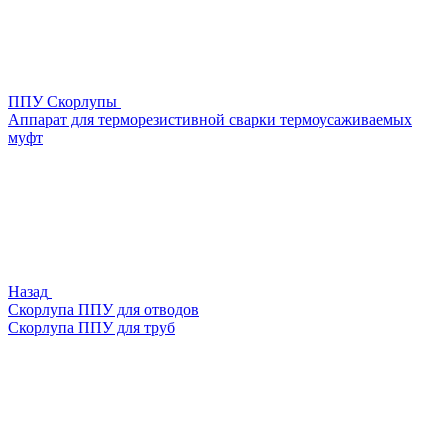
ППУ Скорлупы
Аппарат для терморезистивной сварки термоусаживаемых
муфт
Назад
Скорлупа ППУ для отводов
Скорлупа ППУ для труб