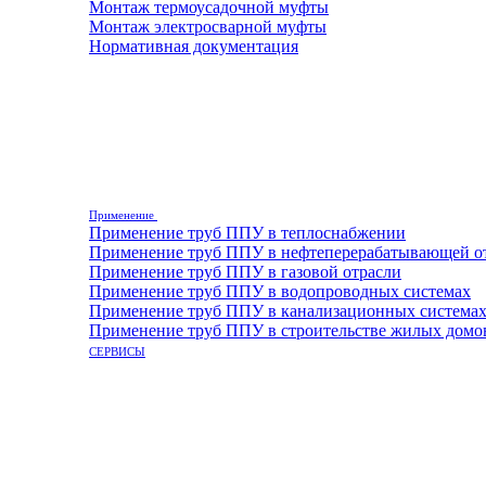
Монтаж термоусадочной муфты
Монтаж электросварной муфты
Нормативная документация
Применение
Применение труб ППУ в теплоснабжении
Применение труб ППУ в нефтеперерабатывающей о
Применение труб ППУ в газовой отрасли
Применение труб ППУ в водопроводных системах
Применение труб ППУ в канализационных система
Применение труб ППУ в строительстве жилых домо
СЕРВИСЫ