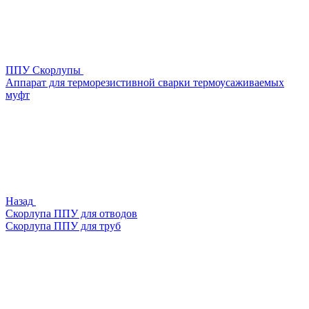
ППУ Скорлупы
Аппарат для терморезистивной сварки термоусаживаемых
муфт
Назад
Скорлупа ППУ для отводов
Скорлупа ППУ для труб