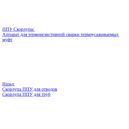
ППУ Скорлупы
Аппарат для терморезистивной сварки термоусаживаемых
муфт
Назад
Скорлупа ППУ для отводов
Скорлупа ППУ для труб