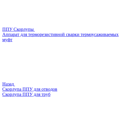
ППУ Скорлупы
Аппарат для терморезистивной сварки термоусаживаемых
муфт
Назад
Скорлупа ППУ для отводов
Скорлупа ППУ для труб