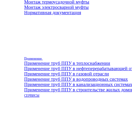
Монтаж термоусадочной муфты
Монтаж электросварной муфты
Нормативная документация
Применение
Применение труб ППУ в теплоснабжении
Применение труб ППУ в нефтеперерабатывающей о
Применение труб ППУ в газовой отрасли
Применение труб ППУ в водопроводных системах
Применение труб ППУ в канализационных система
Применение труб ППУ в строительстве жилых домо
СЕРВИСЫ