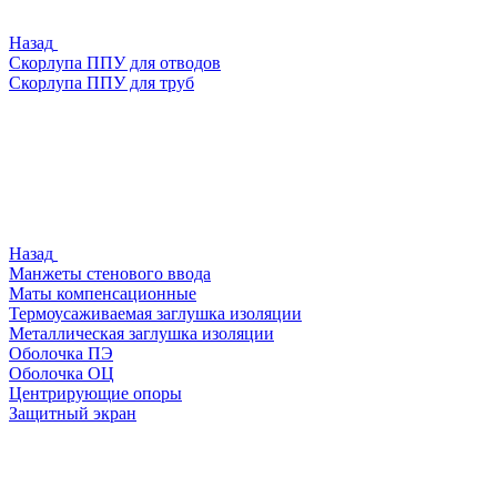
Назад
Скорлупа ППУ для отводов
Скорлупа ППУ для труб
Назад
Манжеты стенового ввода
Маты компенсационные
Термоусаживаемая заглушка изоляции
Металлическая заглушка изоляции
Оболочка ПЭ
Оболочка ОЦ
Центрирующие опоры
Защитный экран