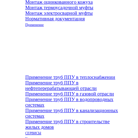
Монтаж оцинкованного кожуха
Монтаж термоусадочной муфты
Монтаж электросварной муфты
Нормативная документация
Применение
Применение труб ППУ в теплоснабжении
Применение труб ППУ в
нефтеперерабатывающей отрасли
Применение труб ППУ в газовой отрасли
Применение труб ППУ в водопроводных
системах
Применение труб ППУ в канализационных
системах
Применение труб ППУ в строительстве
жилых домов
СЕРВИСЫ