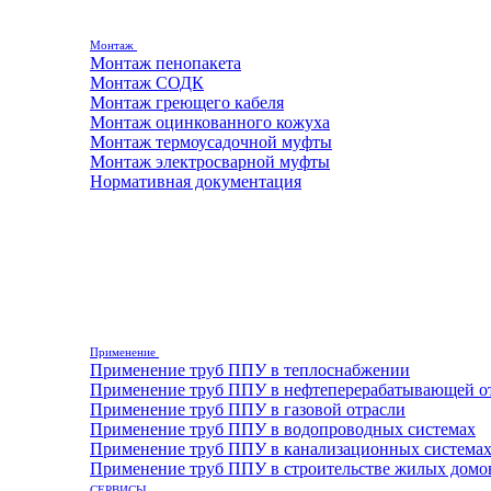
Монтаж
Монтаж пенопакета
Монтаж СОДК
Монтаж греющего кабеля
Монтаж оцинкованного кожуха
Монтаж термоусадочной муфты
Монтаж электросварной муфты
Нормативная документация
Применение
Применение труб ППУ в теплоснабжении
Применение труб ППУ в нефтеперерабатывающей о
Применение труб ППУ в газовой отрасли
Применение труб ППУ в водопроводных системах
Применение труб ППУ в канализационных система
Применение труб ППУ в строительстве жилых домо
СЕРВИСЫ