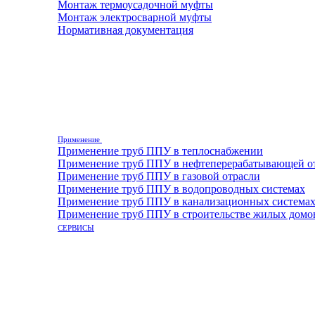
Монтаж термоусадочной муфты
Монтаж электросварной муфты
Нормативная документация
Применение
Применение труб ППУ в теплоснабжении
Применение труб ППУ в нефтеперерабатывающей о
Применение труб ППУ в газовой отрасли
Применение труб ППУ в водопроводных системах
Применение труб ППУ в канализационных система
Применение труб ППУ в строительстве жилых домо
СЕРВИСЫ