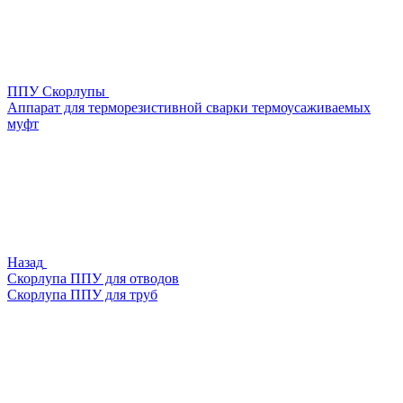
ППУ Скорлупы
Аппарат для терморезистивной сварки термоусаживаемых
муфт
Назад
Скорлупа ППУ для отводов
Скорлупа ППУ для труб