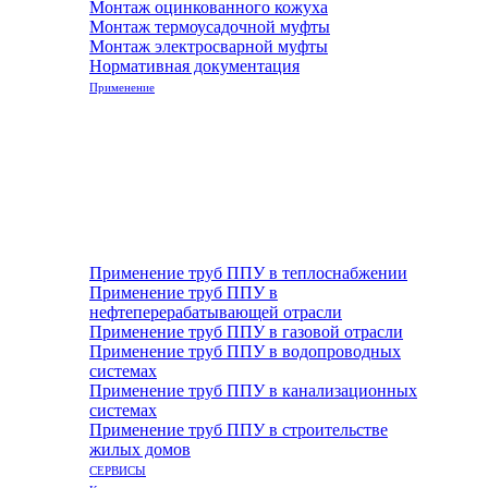
Монтаж оцинкованного кожуха
Монтаж термоусадочной муфты
Монтаж электросварной муфты
Нормативная документация
Применение
Применение труб ППУ в теплоснабжении
Применение труб ППУ в
нефтеперерабатывающей отрасли
Применение труб ППУ в газовой отрасли
Применение труб ППУ в водопроводных
системах
Применение труб ППУ в канализационных
системах
Применение труб ППУ в строительстве
жилых домов
СЕРВИСЫ