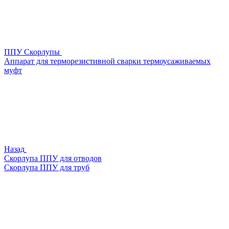
ППУ Скорлупы
Аппарат для терморезистивной сварки термоусаживаемых
муфт
Назад
Скорлупа ППУ для отводов
Скорлупа ППУ для труб