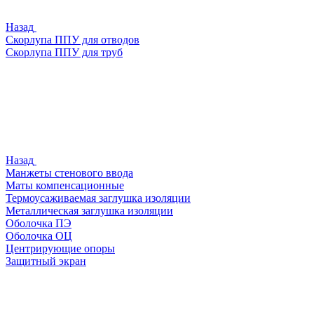
Назад
Скорлупа ППУ для отводов
Скорлупа ППУ для труб
Назад
Манжеты стенового ввода
Маты компенсационные
Термоусаживаемая заглушка изоляции
Металлическая заглушка изоляции
Оболочка ПЭ
Оболочка ОЦ
Центрирующие опоры
Защитный экран