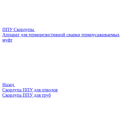
ППУ Скорлупы
Аппарат для терморезистивной сварки термоусаживаемых
муфт
Назад
Скорлупа ППУ для отводов
Скорлупа ППУ для труб