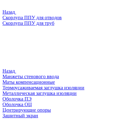
Назад
Скорлупа ППУ для отводов
Скорлупа ППУ для труб
Назад
Манжеты стенового ввода
Маты компенсационные
Термоусаживаемая заглушка изоляции
Металлическая заглушка изоляции
Оболочка ПЭ
Оболочка ОЦ
Центрирующие опоры
Защитный экран