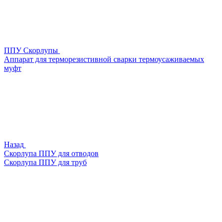
ППУ Скорлупы
Аппарат для терморезистивной сварки термоусаживаемых
муфт
Назад
Скорлупа ППУ для отводов
Скорлупа ППУ для труб