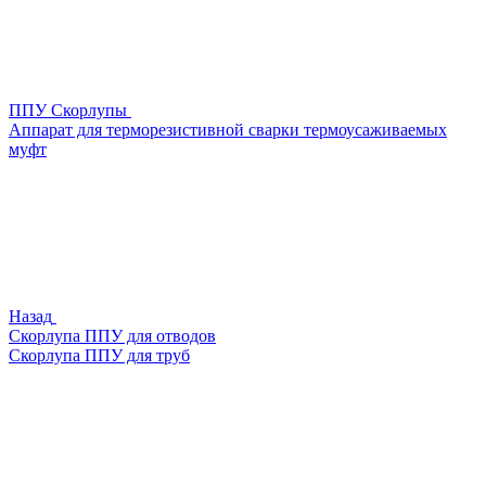
ППУ Скорлупы
Аппарат для терморезистивной сварки термоусаживаемых
муфт
Назад
Скорлупа ППУ для отводов
Скорлупа ППУ для труб