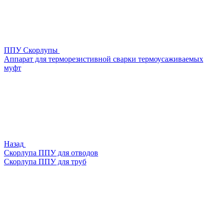
ППУ Скорлупы
Аппарат для терморезистивной сварки термоусаживаемых
муфт
Назад
Скорлупа ППУ для отводов
Скорлупа ППУ для труб