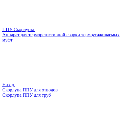
ППУ Скорлупы
Аппарат для терморезистивной сварки термоусаживаемых
муфт
Назад
Скорлупа ППУ для отводов
Скорлупа ППУ для труб