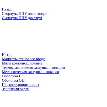
Назад
Скорлупа ППУ для отводов
Скорлупа ППУ для труб
Назад
Манжеты стенового ввода
Маты компенсационные
Термоусаживаемая заглушка изоляции
Металлическая заглушка изоляции
Оболочка ПЭ
Оболочка ОЦ
Центрирующие опоры
Защитный экран