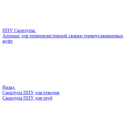
ППУ Скорлупы
Аппарат для терморезистивной сварки термоусаживаемых
муфт
Назад
Скорлупа ППУ для отводов
Скорлупа ППУ для труб