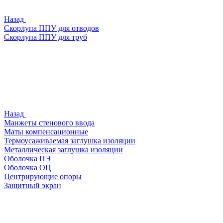
Назад
Скорлупа ППУ для отводов
Скорлупа ППУ для труб
Назад
Манжеты стенового ввода
Маты компенсационные
Термоусаживаемая заглушка изоляции
Металлическая заглушка изоляции
Оболочка ПЭ
Оболочка ОЦ
Центрирующие опоры
Защитный экран