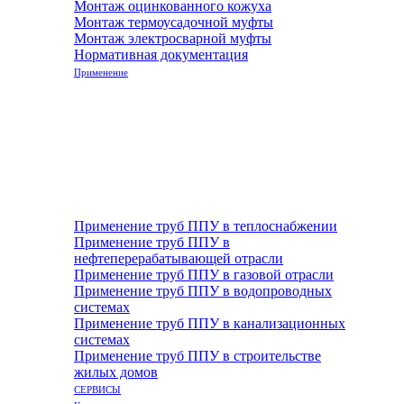
Монтаж оцинкованного кожуха
Монтаж термоусадочной муфты
Монтаж электросварной муфты
Нормативная документация
Применение
Применение труб ППУ в теплоснабжении
Применение труб ППУ в
нефтеперерабатывающей отрасли
Применение труб ППУ в газовой отрасли
Применение труб ППУ в водопроводных
системах
Применение труб ППУ в канализационных
системах
Применение труб ППУ в строительстве
жилых домов
СЕРВИСЫ