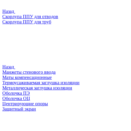
Назад
Скорлупа ППУ для отводов
Скорлупа ППУ для труб
Назад
Манжеты стенового ввода
Маты компенсационные
Термоусаживаемая заглушка изоляции
Металлическая заглушка изоляции
Оболочка ПЭ
Оболочка ОЦ
Центрирующие опоры
Защитный экран