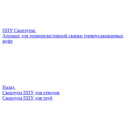
ППУ Скорлупы
Аппарат для терморезистивной сварки термоусаживаемых
муфт
Назад
Скорлупа ППУ для отводов
Скорлупа ППУ для труб