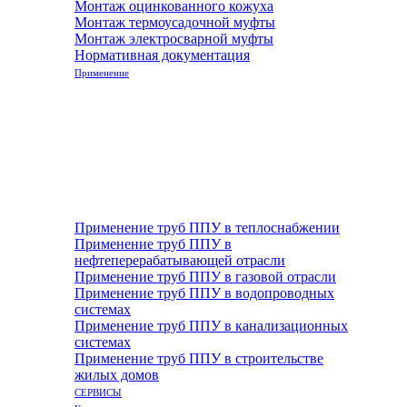
Монтаж оцинкованного кожуха
Монтаж термоусадочной муфты
Монтаж электросварной муфты
Нормативная документация
Применение
Применение труб ППУ в теплоснабжении
Применение труб ППУ в
нефтеперерабатывающей отрасли
Применение труб ППУ в газовой отрасли
Применение труб ППУ в водопроводных
системах
Применение труб ППУ в канализационных
системах
Применение труб ППУ в строительстве
жилых домов
СЕРВИСЫ