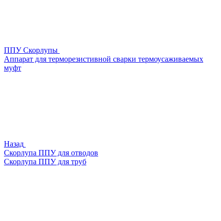
ППУ Скорлупы
Аппарат для терморезистивной сварки термоусаживаемых
муфт
Назад
Скорлупа ППУ для отводов
Скорлупа ППУ для труб