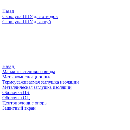
Назад
Скорлупа ППУ для отводов
Скорлупа ППУ для труб
Назад
Манжеты стенового ввода
Маты компенсационные
Термоусаживаемая заглушка изоляции
Металлическая заглушка изоляции
Оболочка ПЭ
Оболочка ОЦ
Центрирующие опоры
Защитный экран