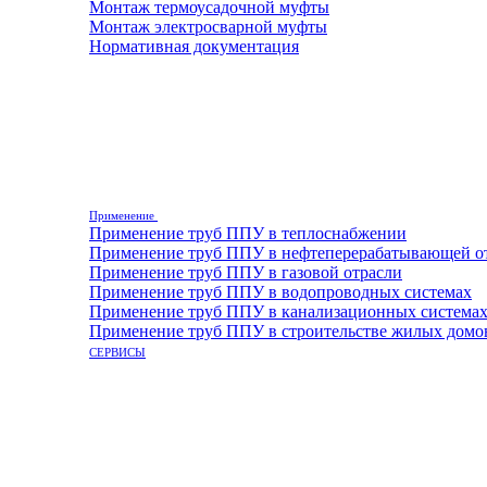
Монтаж термоусадочной муфты
Монтаж электросварной муфты
Нормативная документация
Применение
Применение труб ППУ в теплоснабжении
Применение труб ППУ в нефтеперерабатывающей о
Применение труб ППУ в газовой отрасли
Применение труб ППУ в водопроводных системах
Применение труб ППУ в канализационных система
Применение труб ППУ в строительстве жилых домо
СЕРВИСЫ