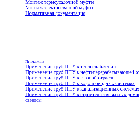
Монтаж термоусадочной муфты
Монтаж электросварной муфты
Нормативная документация
Применение
Применение труб ППУ в теплоснабжении
Применение труб ППУ в нефтеперерабатывающей о
Применение труб ППУ в газовой отрасли
Применение труб ППУ в водопроводных системах
Применение труб ППУ в канализационных система
Применение труб ППУ в строительстве жилых домо
СЕРВИСЫ